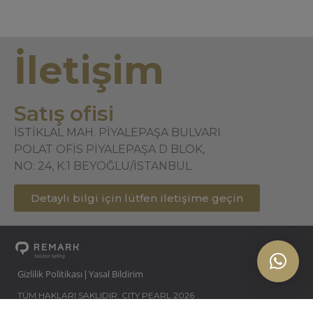
İletişim
Satış ofisi
İSTİKLAL MAH. PİYALEPAŞA BULVARI
POLAT OFİS PİYALEPAŞA D BLOK,
NO: 24, K:1 BEYOĞLU/İSTANBUL
Detaylı bilgi için lütfen iletişime geçin
Gizlilik Politikası
Yasal Bildirim
|
TÜM HAKLARI SAKLIDIR: CITY PEARL 2026