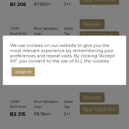
B1 206
87.83
m²
2+1
Detaylar
Ünite
Brüt Satılabilir
Daire
Numarası
Alan
Tipi
Fiyat Teklifi Alın
B3 225
88.59
m²
2+1
We use cookies on our website to give you the
most relevant experience by remembering your
preferences and repeat visits. By clicking “Accept
Detaylar
All”, you consent to the use of ALL the cookies.
Ünite
Brüt Satılabilir
Daire
Numarası
Alan
Tipi
Accept All
Fiyat Teklifi Alın
B3 224
97.94
m²
2+1
Detaylar
Ünite
Brüt Satılabilir
Daire
Numarası
Alan
Tipi
Fiyat Teklifi Alın
B2 215
98.18
m²
2+1