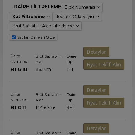
DAIRE FILTRELEME
Blok Numarası
Kat Filtreleme
Toplam Oda Sayısı
A
Brüt Satılabilir Alan Filtreleme
B
1-3
1
4-7
2
Satılan Daireleri Gizle
>100
8-9
3
<30
10-12
4
Detaylar
31-50
Zemin
5
Ünite
Brüt Satılabilir
Daire
51-60
Numarası
Alan
Tipi
Fiyat Teklifi Alın
61-70
B1 G10
86.14
m²
1+1
71-80
81-90
91-100
Detaylar
Ünite
Brüt Satılabilir
Daire
Numarası
Alan
Tipi
Fiyat Teklifi Alın
B1 G11
144.87
m²
3+1
Detaylar
Ünite
Brüt Satılabilir
Daire