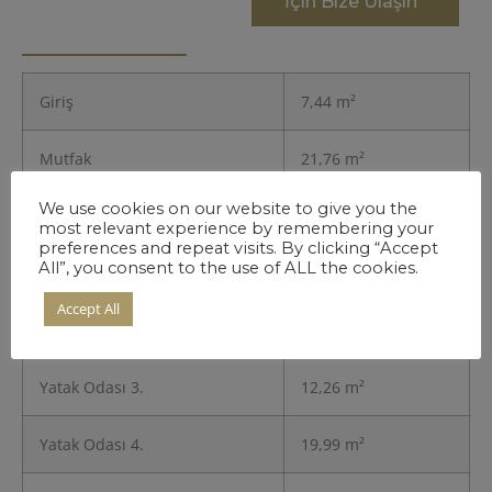
İçin Bize Ulaşın
Giriş
7,44 m²
Mutfak
21,76 m²
We use cookies on our website to give you the
Salon
21,87 m²
most relevant experience by remembering your
preferences and repeat visits. By clicking “Accept
All”, you consent to the use of ALL the cookies.
Yatak Odası 1.
21,57 m²
Accept All
Yatak Odası 2.
12,26 m²
Yatak Odası 3.
12,26 m²
Yatak Odası 4.
19,99 m²