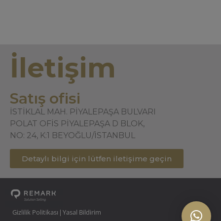
İletişim
Satış ofisi
İSTİKLAL MAH. PİYALEPAŞA BULVARI
POLAT OFİS PİYALEPAŞA D BLOK,
NO: 24, K:1 BEYOĞLU/İSTANBUL
Detaylı bilgi için lütfen iletişime geçin
Gizlilik Politikası
Yasal Bildirim
|