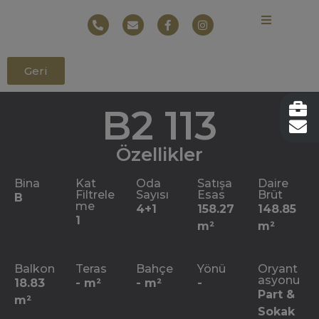
Geri
B2 113
Özellikler
Bina
Kat
Oda
Satışa
Daire
Filtrele
Sayısı
Esas
Brüt
B
me
4+1
158.27
148.85
1
m²
m²
Balkon
Teras
Bahçe
Yönü
Oryant
asyonu
18.83
- m²
- m²
-
Part &
m²
Sokak