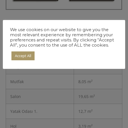
Daire detayları
We use cookies on our website to give you the
Özel Fiyatlar
most relevant experience by remembering your
preferences and repeat visits. By clicking “Accept
İçin Bize Ulaşın
All”, you consent to the use of ALL the cookies.
Accept All
Giriş
3,36 m²
Mutfak
8,05 m²
Salon
19,65 m²
Yatak Odası 1.
12,7 m²
Hol
3,19 m²