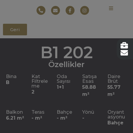
Geri
B1 202
Özellikler
Bina
Kat
Oda
Satışa
Daire
Filtrele
Sayısı
Esas
Brüt
B
me
1+1
58.88
55.77
2
m²
m²
Balkon
Teras
Bahçe
Yönü
Oryant
asyonu
6.21 m²
- m²
- m²
-
Bahçe