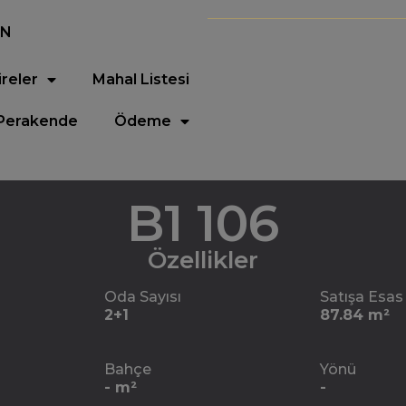
EN
ireler
Mahal Listesi
Perakende
Ödeme
B1 106
Özellikler
Oda Sayısı
Satışa Esas
2+1
87.84 m²
Bahçe
Yönü
- m²
-