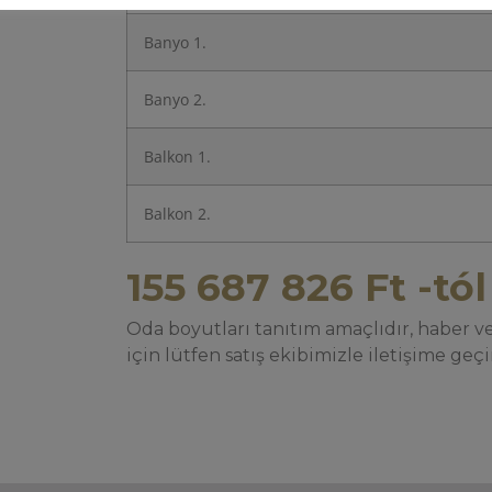
Banyo 1.
Banyo 2.
Balkon 1.
Balkon 2.
155 687 826
Ft
-tól
Oda boyutları tanıtım amaçlıdır, haber ver
için lütfen satış ekibimizle iletişime geçi