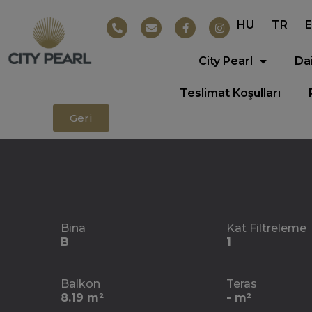
HU
TR
City Pearl
Da
Teslimat Koşulları
Geri
Bina
Kat Filtreleme
B
1
Balkon
Teras
8.19 m²
- m²