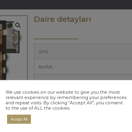
Daire detayları
Giriş
Mutfak
Salon
We use cookies on our website to give you the most
Yatak Odası 1.
relevant experience by remembering your preferences
and repeat visits. By clicking “Accept All”, you consent
to the use of ALL the cookies.
Yatak Odası 2.
Accept All
Hol