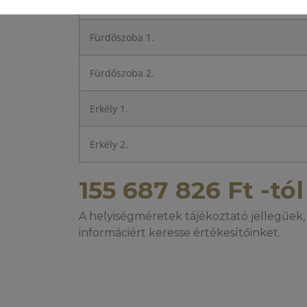
Közlekedő
Fürdőszoba 1.
Fürdőszoba 2.
Erkély 1.
Erkély 2.
155 687 826
Ft
-tól
A helyiségméretek tájékoztató jellegűek, 
informáciért keresse értékesítőinket.