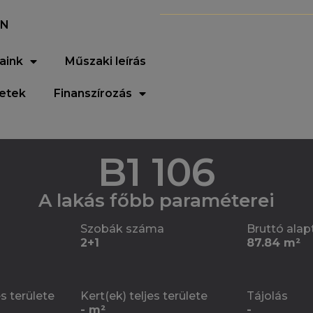
EN
aink
Műszaki leírás
letek
Finanszírozás
B1 106
A lakás főbb paraméterei
Szobák száma
Bruttó alap
2+1
87.84 m²
es területe
Kert(ek) teljes területe
Tájolás
- m²
-