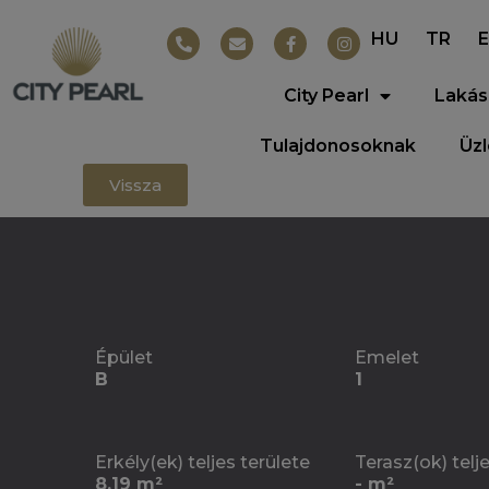
HU
TR
City Pearl
Lakás
Tulajdonosoknak
Üz
Vissza
Épület
Emelet
B
1
Erkély(ek) teljes területe
Terasz(ok) telj
8.19 m²
- m²