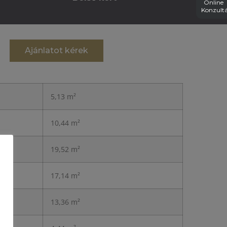
Online
Konzultá
Ajánlatot kérek
5,13 m²
10,44 m²
19,52 m²
17,14 m²
13,36 m²