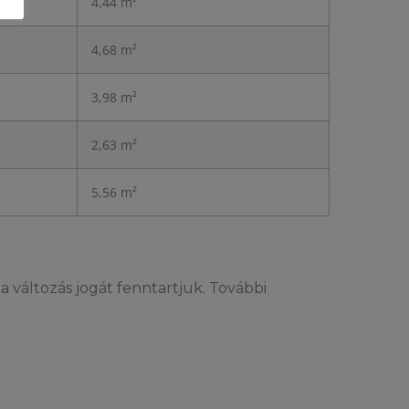
4,44 m²
4,68 m²
3,98 m²
2,63 m²
5,56 m²
a változás jogát fenntartjuk. További