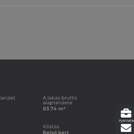
terület
A lakás bruttó
alapterülete
83.74 m²
Ajánlatk
Kilátás
Belső kert