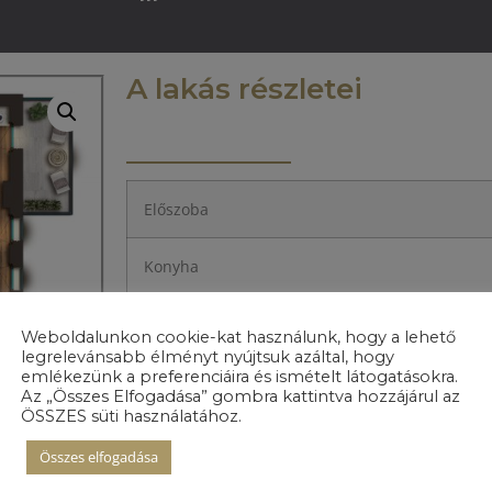
A lakás részletei
Előszoba
Konyha
Nappali+étkező
Weboldalunkon cookie-kat használunk, hogy a lehető
legrelevánsabb élményt nyújtsuk azáltal, hogy
emlékezünk a preferenciáira és ismételt látogatásokra.
Hálószoba 1.
Az „Összes Elfogadása” gombra kattintva hozzájárul az
ÖSSZES süti használatához.
Hálószoba 2.
Összes elfogadása