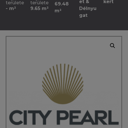
et &
kert
területe
területe
69.48
- m²
9.65 m²
Délnyu
m²
gat