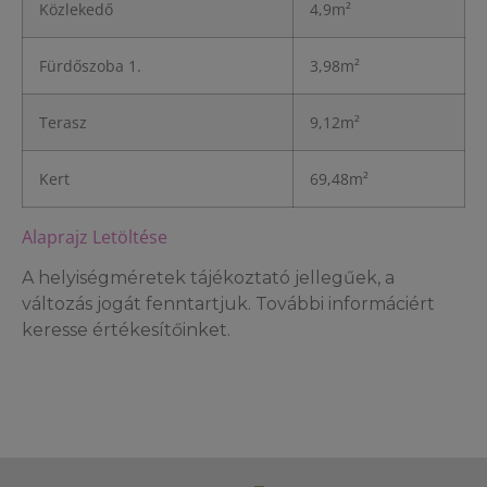
Közlekedő
4,9m²
Fürdőszoba 1.
3,98m²
Terasz
9,12m²
Kert
69,48m²
Alaprajz Letöltése
A helyiségméretek tájékoztató jellegűek, a
változás jogát fenntartjuk. További informáciért
keresse értékesítőinket.