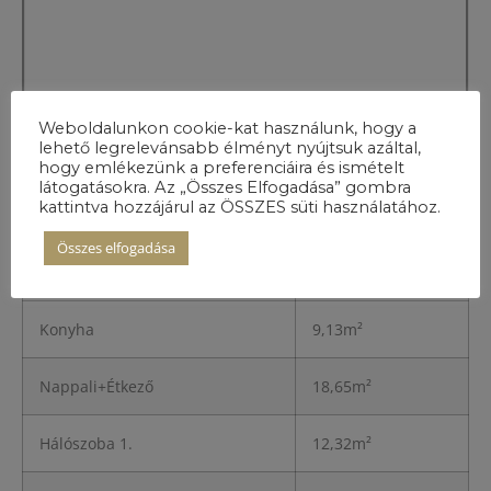
Weboldalunkon cookie-kat használunk, hogy a
lehető legrelevánsabb élményt nyújtsuk azáltal,
A lakás
hogy emlékezünk a preferenciáira és ismételt
részletei
látogatásokra. Az „Összes Elfogadása” gombra
kattintva hozzájárul az ÖSSZES süti használatához.
Összes elfogadása
Előszoba
3,32m²
Konyha
9,13m²
Nappali+Étkező
18,65m²
Hálószoba 1.
12,32m²