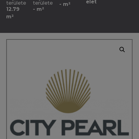
elet
területe
területe
- m²
12.79
- m²
m²