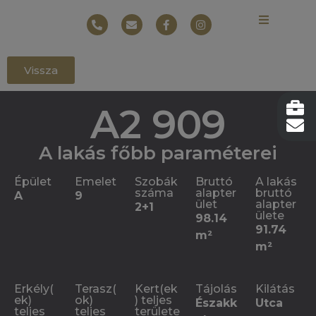
Vissza
A2 909
A lakás főbb paraméterei
Épület
Emelet
Szobák
Bruttó
A lakás
száma
alapter
bruttó
A
9
ület
alapter
2+1
ülete
98.14
91.74
m²
m²
Erkély(
Terasz(
Kert(ek
Tájolás
Kilátás
ek)
ok)
) teljes
Északk
Utca
teljes
teljes
területe