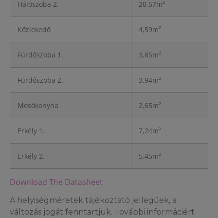
Hálószoba 2.
20,57m²
Közlekedő
4,59m²
Fürdőszoba 1.
3,85m²
Fürdőszoba 2.
3,94m²
Mosókonyha
2,65m²
Erkély 1.
7,24m²
Erkély 2.
5,45m²
Download The Datasheet
A helyiségméretek tájékoztató jellegűek, a
változás jogát fenntartjuk. További informáciért