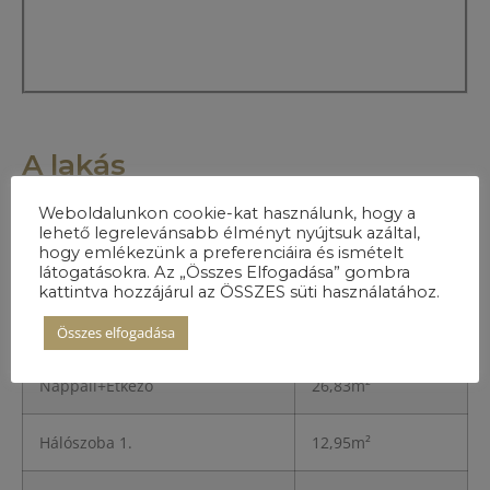
A lakás
részletei
Weboldalunkon cookie-kat használunk, hogy a
lehető legrelevánsabb élményt nyújtsuk azáltal,
hogy emlékezünk a preferenciáira és ismételt
Előszoba
3,45m²
látogatásokra. Az „Összes Elfogadása” gombra
kattintva hozzájárul az ÖSSZES süti használatához.
Konyha
8,11m²
Összes elfogadása
Nappali+Étkező
26,83m²
Hálószoba 1.
12,95m²