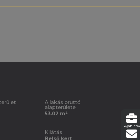
terület
A lakás bruttó
alapterülete
53.02 m²
Ajánlatk
Kilátás
Belső kert