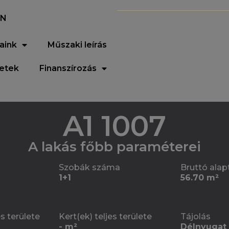
EN
aink
Műszaki leírás
letek
Finanszírozás
A1 1007
A lakás főbb paraméterei
Szobák száma
Bruttó alap
1+1
56.70 m²
es területe
Kert(ek) teljes területe
Tájolás
- m²
Délnyugat