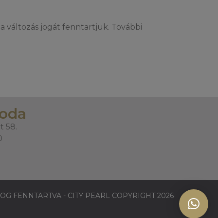
a változás jogát fenntartjuk. További
roda
t 58.
0
OG FENNTARTVA - CITY PEARL COPYRIGHT 2026