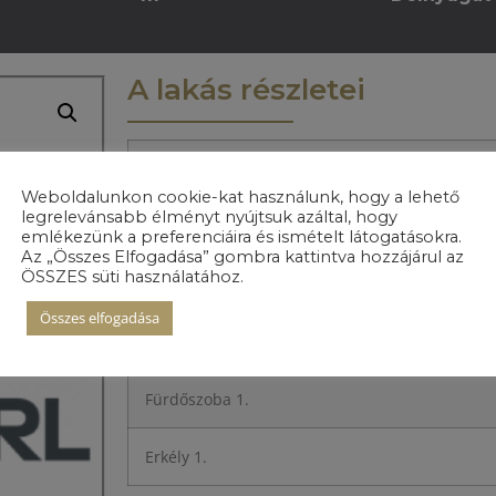
A lakás részletei
Előszoba
Weboldalunkon cookie-kat használunk, hogy a lehető
legrelevánsabb élményt nyújtsuk azáltal, hogy
Konyha
emlékezünk a preferenciáira és ismételt látogatásokra.
Az „Összes Elfogadása” gombra kattintva hozzájárul az
ÖSSZES süti használatához.
Nappali+Étkező
Összes elfogadása
Hálószoba 1.
Fürdőszoba 1.
Erkély 1.