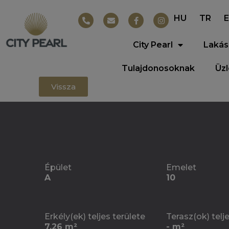
HU
TR
City Pearl
Lakás
Tulajdonosoknak
Üz
Vissza
Épület
Emelet
A
10
Erkély(ek) teljes területe
Terasz(ok) telj
7.26 m²
- m²