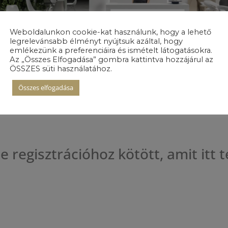
Weboldalunkon cookie-kat használunk, hogy a lehető
legrelevánsabb élményt nyújtsuk azáltal, hogy
emlékezünk a preferenciáira és ismételt látogatásokra.
Az „Összes Elfogadása” gombra kattintva hozzájárul az
ÖSSZES süti használatához.
Összes elfogadása
z be egy lakástúrát, eljött a te időd. Keresd a City Pearl sta
be a City Pearl már elkészült lakásaiban, hogy minél egysz
 regisztrációhoz kötött, amit itt 