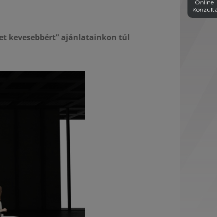
Online
Konzultá
et kevesebbért” ajánlatainkon túl