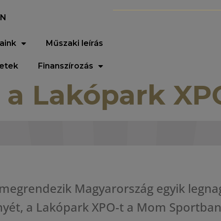
EN
aink
Műszaki leírás
letek
Finanszírozás
 a Lakópark XP
egrendezik Magyarország egyik legnag
nyét, a Lakópark XPO-t a
Mom
Sportban