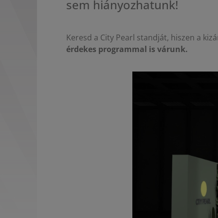
sem hiányozhatunk!
Keresd a City
Pearl
standját, hiszen a ki
érdekes programmal is várunk.