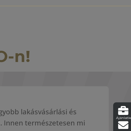
O-n!
yobb lakásvásárlási és
Ajánlatk
. Innen természetesen mi