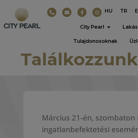
HU
TR
City Pearl
Lakás
Tulajdonosoknak
Üz
Találkozzunk
Március
21-én, szombaton m
ingatlanbefektetési esemé