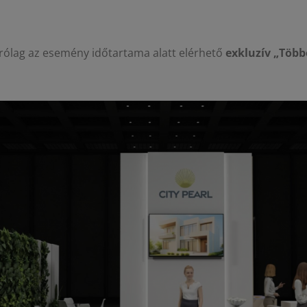
zárólag az esemény időtartama alatt elérhető
exkluzív „Több