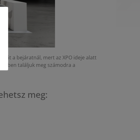
ndját a bejáratnál, mert az XPO ideje alatt
erűbben találjuk meg számodra a
tehetsz meg: