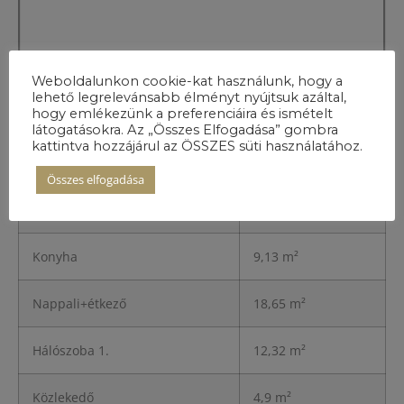
Weboldalunkon cookie-kat használunk, hogy a
lehető legrelevánsabb élményt nyújtsuk azáltal,
hogy emlékezünk a preferenciáira és ismételt
A lakás
látogatásokra. Az „Összes Elfogadása” gombra
részletei
kattintva hozzájárul az ÖSSZES süti használatához.
Összes elfogadása
Előszoba
3,32 m²
Konyha
9,13 m²
Nappali+étkező
18,65 m²
Hálószoba 1.
12,32 m²
Közlekedő
4,9 m²