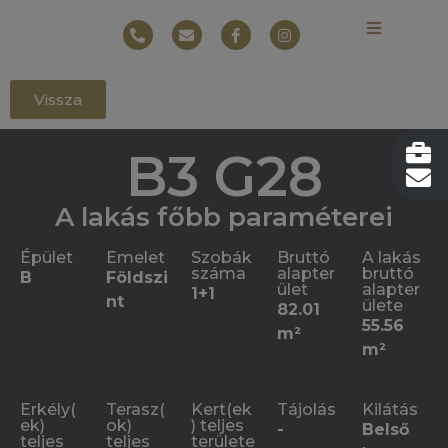
Vissza
B3 G28
A lakás főbb paraméterei
Épület
Emelet
Szobák
Bruttó
A lakás
száma
alapter
bruttó
B
Földszi
ület
alapter
1+1
nt
ülete
82.01
55.56
m²
m²
Erkély(
Terasz(
Kert(ek
Tájolás
Kilátás
ek)
ok)
) teljes
-
Belső
teljes
teljes
területe