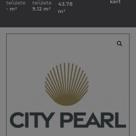
kert
területe
területe
43.78
- m²
9.12 m²
m²