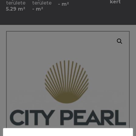
kert
területe
területe
- m²
5.29 m²
- m²