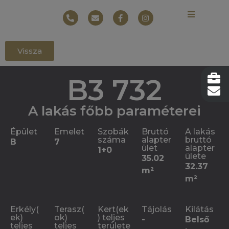
Vissza
B3 732
A lakás főbb paraméterei
Épület
Emelet
Szobák
Bruttó
A lakás
száma
alapter
bruttó
B
7
ület
alapter
1+0
ülete
35.02
32.37
m²
m²
Erkély(
Terasz(
Kert(ek
Tájolás
Kilátás
ek)
ok)
) teljes
-
Belső
teljes
teljes
területe