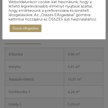
Weboldalunkon cookie-kat használunk, hogy a
lehető legrelevánsabb élményt nyújtsuk azáltal,
hogy emlékezünk a preferenciáira és ismételt
látogatásokra. Az „Összes Elfogadása” gombra
kattintva hozzájárul az ÖSSZES süti használatához.
Összes elfogadása
A lakás
részletei
Előszoba
3,96 m²
Konyha
5,81 m²
Nappali+étkező
16,01 m²
Fürdőszoba 1.
4,24 m²
Erkély 1.
5,29 m²