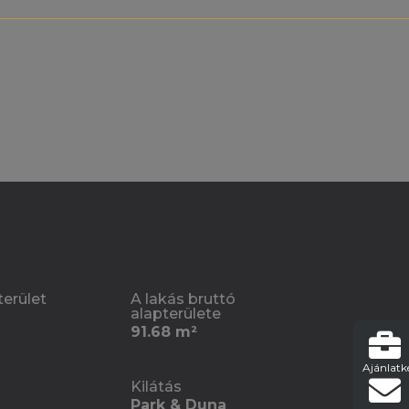
terület
A lakás bruttó
alapterülete
91.68 m²
Ajánlatk
Kilátás
Park & Duna