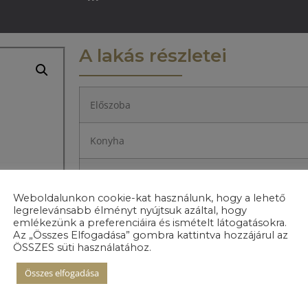
A lakás részletei
Előszoba
Konyha
Nappali+étkező
Weboldalunkon cookie-kat használunk, hogy a lehető
legrelevánsabb élményt nyújtsuk azáltal, hogy
Hálószoba 1.
emlékezünk a preferenciáira és ismételt látogatásokra.
Az „Összes Elfogadása” gombra kattintva hozzájárul az
ÖSSZES süti használatához.
Hálószoba 2.
Összes elfogadása
Közlekedő