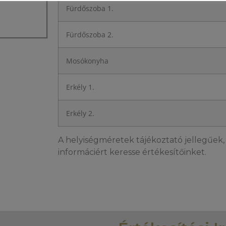
Fürdőszoba 1.
Fürdőszoba 2.
Mosókonyha
Erkély 1.
Erkély 2.
A helyiségméretek tájékoztató jellegűek, 
informáciért keresse értékesítőinket.