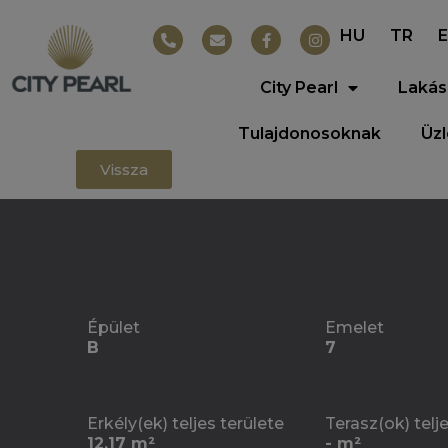
HU
TR
City Pearl
Lakás
Tulajdonosoknak
Üz
Vissza
Épület
Emelet
B
7
Erkély(ek) teljes területe
Terasz(ok) telj
12.17 m²
- m²