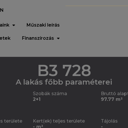
EN
aink
Műszaki leírás
letek
Finanszírozás
B3 728
A lakás főbb paraméterei
Szobák száma
Bruttó alap
2+1
97.77 m²
es területe
Kert(ek) teljes területe
Tájolás
- m²
-