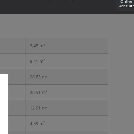
Online
Konzultá
3,45 m²
8,11 m²
26,83 m²
20,51 m²
12,91 m²
4,59 m²