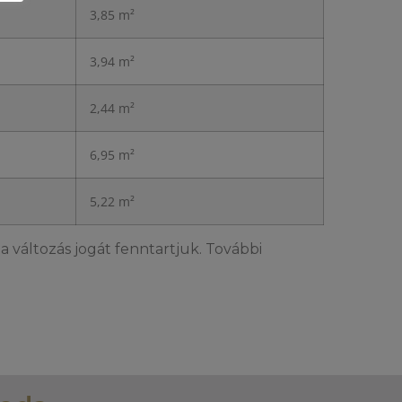
3,85 m²
3,94 m²
2,44 m²
6,95 m²
5,22 m²
a változás jogát fenntartjuk. További