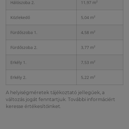
Hálószoba 2.
11,97 m²
Közlekedő
5,04 m²
Fürdőszoba 1.
4,58 m²
Fürdőszoba 2.
3,77 m²
Erkély 1.
7,53 m²
Erkély 2.
5,22 m²
A helyiségméretek tájékoztató jellegűek, a
változás jogát fenntartjuk. További informáciért
keresse értékesítőinket.