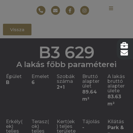
Vissza
B3 629
A lakás főbb paraméterei
Épület
Emelet
Szobák
Bruttó
A lakás
száma
alapter
bruttó
B
6
ület
alapter
2+1
ülete
89.64
83.63
m²
m²
Erkély(
Terasz(
Kert(ek
Tájolás
Kilátás
ek)
ok)
) teljes
-
Park &
teljes
teljes
területe