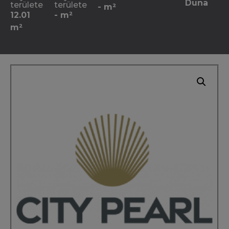
Duna
területe
területe
- m²
12.01
- m²
m²