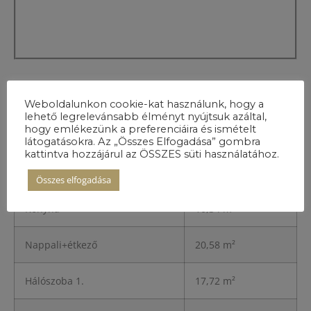
A lakás
Weboldalunkon cookie-kat használunk, hogy a
lehető legrelevánsabb élményt nyújtsuk azáltal,
részletei
hogy emlékezünk a preferenciáira és ismételt
látogatásokra. Az „Összes Elfogadása” gombra
kattintva hozzájárul az ÖSSZES süti használatához.
Előszoba
4,88 m²
Összes elfogadása
Konyha
10,34 m²
Nappali+étkező
20,58 m²
Hálószoba 1.
17,72 m²