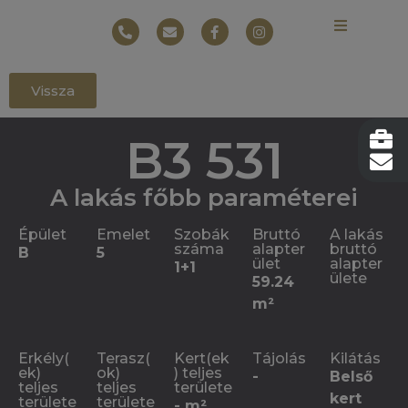
Vissza
B3 531
A lakás főbb paraméterei
Épület
Emelet
Szobák
Bruttó
A lakás
száma
alapter
bruttó
B
5
ület
alapter
1+1
ülete
59.24
m²
Erkély(
Terasz(
Kert(ek
Tájolás
Kilátás
ek)
ok)
) teljes
-
Belső
teljes
teljes
területe
kert
területe
területe
- m²