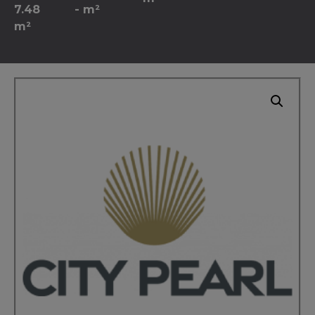
7.48
- m²
m²