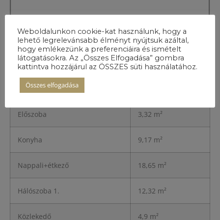
Weboldalunkon cookie-kat használunk, hogy a
lehető legrelevánsabb élményt nyújtsuk azáltal,
hogy emlékezünk a preferenciáira és ismételt
látogatásokra. Az „Összes Elfogadása” gombra
A lakás
kattintva hozzájárul az ÖSSZES süti használatához.
részletei
Összes elfogadása
Előszoba
3,32 m²
Konyha
9,17 m²
Nappali+étkező
18,65 m²
Hálószoba 1.
12,32 m²
Közlekedő
4,9 m²