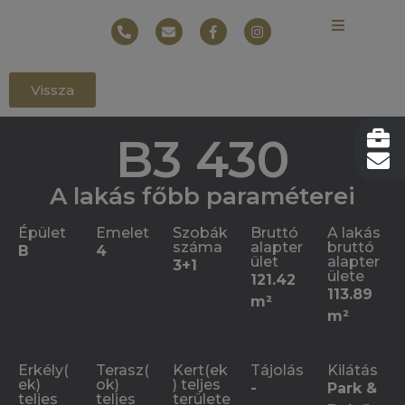
Vissza
B3 430
A lakás főbb paraméterei
Épület
Emelet
Szobák
Bruttó
A lakás
száma
alapter
bruttó
B
4
ület
alapter
3+1
ülete
121.42
113.89
m²
m²
Erkély(
Terasz(
Kert(ek
Tájolás
Kilátás
ek)
ok)
) teljes
-
Park &
teljes
teljes
területe