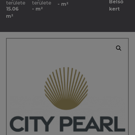
Belső
területe
területe
- m²
15.06
- m²
kert
m²