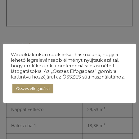
A lakás
részletei
Weboldalunkon cookie-kat használunk, hogy a
lehető legrelevánsabb élményt nyújtsuk azáltal,
hogy emlékezünk a preferenciáira és ismételt
látogatásokra. Az „Összes Elfogadása” gombra
kattintva hozzájárul az ÖSSZES süti használatához.
Előszoba
3,78 m²
Összes elfogadása
Konyha
8,83 m²
Nappali+étkező
29,53 m²
Hálószoba 1.
13,36 m²