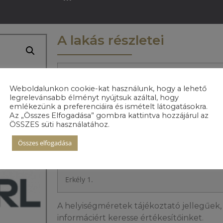
A lakás részletei
Előszoba
Weboldalunkon cookie-kat használunk, hogy a lehető
legrelevánsabb élményt nyújtsuk azáltal, hogy
Konyha
emlékezünk a preferenciáira és ismételt látogatásokra.
Az „Összes Elfogadása” gombra kattintva hozzájárul az
ÖSSZES süti használatához.
Nappali+étkező
Összes elfogadása
Fürdőszoba 1.
Erkély 1.
A helyiségméretek tájékoztató jellegűek, 
informáciért keresse értékesítőinket.