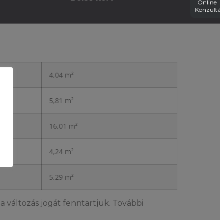
Online
Konzultá
4,04 m²
5,81 m²
16,01 m²
4,24 m²
5,29 m²
a változás jogát fenntartjuk. További