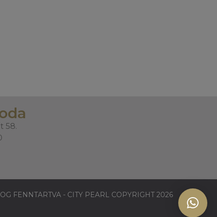
roda
t 58.
0
OG FENNTARTVA - CITY PEARL COPYRIGHT 2026