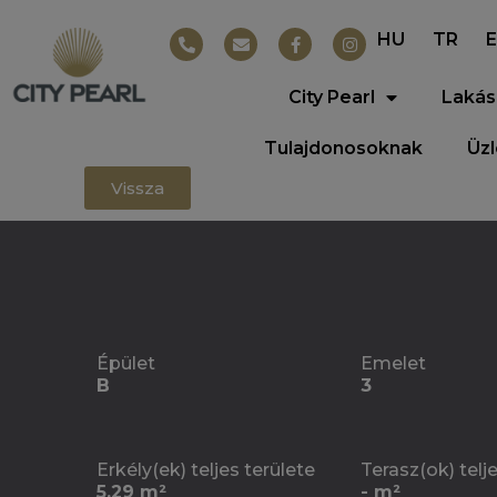
HU
TR
City Pearl
Lakás
Tulajdonosoknak
Üz
Vissza
Épület
Emelet
B
3
Erkély(ek) teljes területe
Terasz(ok) telj
5.29 m²
- m²