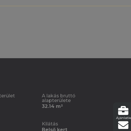
terület
A lakás bruttó
alapterülete
32.14 m²
Ajánlatk
Kilátás
Belső kert