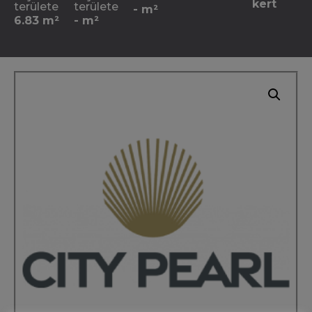
kert
területe
területe
- m²
6.83 m²
- m²