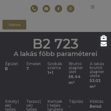
Vissza
B2 723
A lakás főbb paraméterei
Épület
Emelet
Szobák
Bruttó
A lakás
száma
alapter
bruttó
B
7
ület
alapter
1+1
ülete
56.44
53.02
m²
m²
Erkély(
Terasz(
Kert(ek
Tájolás
Kilátás
ek)
ok)
) teljes
-
Belső
teljes
teljes
területe