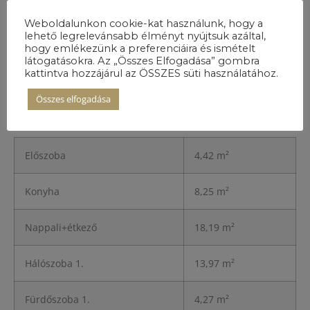
Weboldalunkon cookie-kat használunk, hogy a
lehető legrelevánsabb élményt nyújtsuk azáltal,
hogy emlékezünk a preferenciáira és ismételt
látogatásokra. Az „Összes Elfogadása” gombra
kattintva hozzájárul az ÖSSZES süti használatához.
A lakás
Összes elfogadása
részletei
Előszoba
4,42 m²
Konyha
8,25 m²
Nappali+étkező
18,19 m²
Hálószoba 1.
13,97 m²
Fürdőszoba 1.
4,27 m²