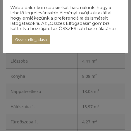
Weboldalunkon cookie-kat használunk, hogy a
lehető legrelevánsabb élményt nyújtsuk azáltal,
hogy emlékezünk a preferenciáira és ismételt
látogatásokra. Az „Összes Elfogadása” gombra
kattintva hozzájárul az ÖSSZES süti használatához.
A lakás
részletei
Összes elfogadása
Előszoba
4,41 m²
Konyha
8,08 m²
Nappali+étkező
18,05 m²
Hálószoba 1.
13,97 m²
Fürdőszoba 1.
4,27 m²