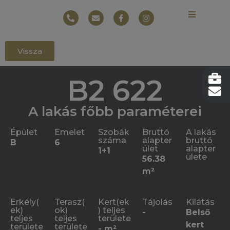
Vissza
B2 622
A lakás főbb paraméterei
Épület
Emelet
Szobák
Bruttó
A lakás
száma
alapter
bruttó
B
6
ület
alapter
1+1
ülete
56.38
m²
Erkély(
Terasz(
Kert(ek
Tájolás
Kilátás
ek)
ok)
) teljes
-
Belső
teljes
teljes
területe
kert
területe
területe
- m²