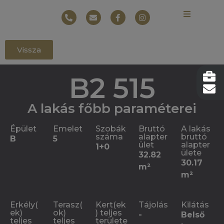
Vissza
B2 515
A lakás főbb paraméterei
Épület
Emelet
Szobák
Bruttó
A lakás
száma
alapter
bruttó
B
5
ület
alapter
1+0
ülete
32.82
30.17
m²
m²
Erkély(
Terasz(
Kert(ek
Tájolás
Kilátás
ek)
ok)
) teljes
-
Belső
teljes
teljes
területe