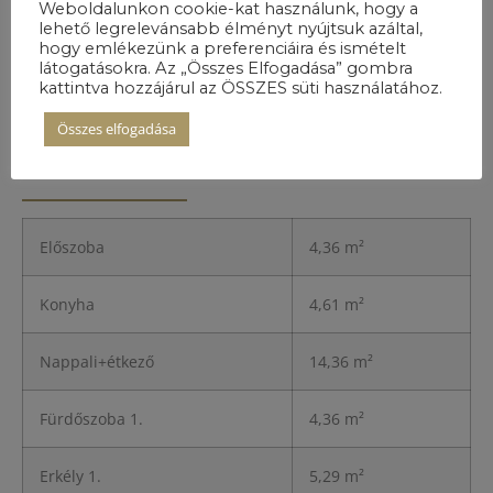
Weboldalunkon cookie-kat használunk, hogy a
lehető legrelevánsabb élményt nyújtsuk azáltal,
hogy emlékezünk a preferenciáira és ismételt
látogatásokra. Az „Összes Elfogadása” gombra
kattintva hozzájárul az ÖSSZES süti használatához.
Összes elfogadása
A lakás
részletei
Előszoba
4,36 m²
Konyha
4,61 m²
Nappali+étkező
14,36 m²
Fürdőszoba 1.
4,36 m²
Erkély 1.
5,29 m²