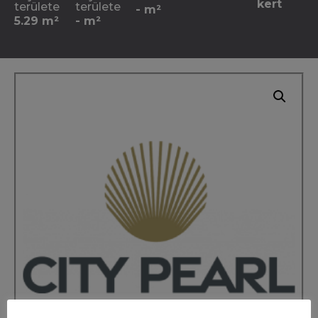
kert
területe
területe
- m²
5.29 m²
- m²