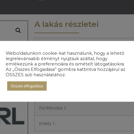
A lakás részletei
Előszoba
Weboldalunkon cookie-kat használunk, hogy a lehető
legrelevánsabb élményt nyújtsuk azáltal, hogy
Konyha
emlékezünk a preferenciáira és ismételt látogatásokra.
Az „Összes Elfogadása” gombra kattintva hozzájárul az
ÖSSZES süti használatához.
Nappali+étkező
Összes elfogadása
Hálószoba 1.
Fürdőszoba 1.
Erkély 1.