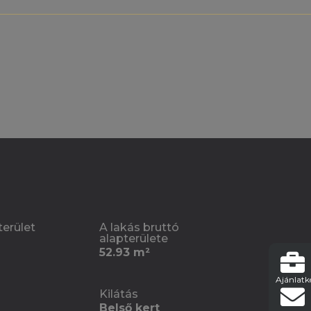
terület
A lakás bruttó
alapterülete
52.93 m²
Ajánlatk
Kilátás
Belső kert