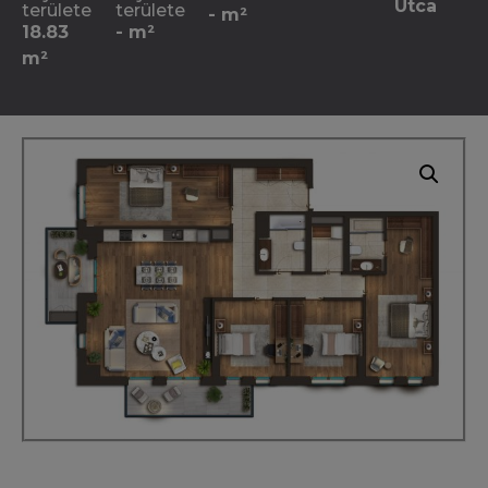
Utca
területe
területe
- m²
18.83
- m²
m²