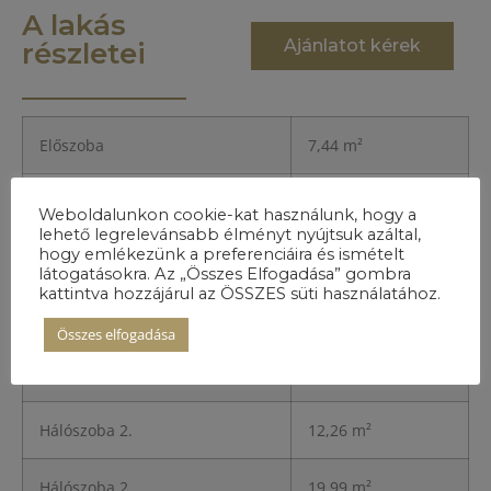
A lakás
Ajánlatot kérek
részletei
Előszoba
7,44 m²
Konyha
21,76 m²
Weboldalunkon cookie-kat használunk, hogy a
lehető legrelevánsabb élményt nyújtsuk azáltal,
hogy emlékezünk a preferenciáira és ismételt
Nappali+étkező
21,87 m²
látogatásokra. Az „Összes Elfogadása” gombra
kattintva hozzájárul az ÖSSZES süti használatához.
Hálószoba 1.
21,57 m²
Összes elfogadása
Hálószoba 2.
12,26 m²
Hálószoba 2.
12,26 m²
Hálószoba 2.
19,99 m²