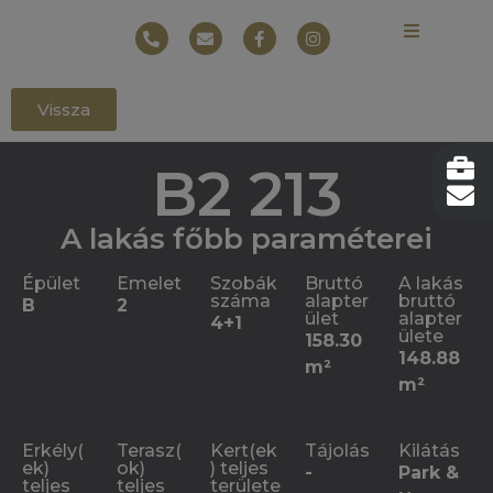
Vissza
B2 213
A lakás főbb paraméterei
Épület
Emelet
Szobák
Bruttó
A lakás
száma
alapter
bruttó
B
2
ület
alapter
4+1
ülete
158.30
148.88
m²
m²
Erkély(
Terasz(
Kert(ek
Tájolás
Kilátás
ek)
ok)
) teljes
-
Park &
teljes
teljes
területe