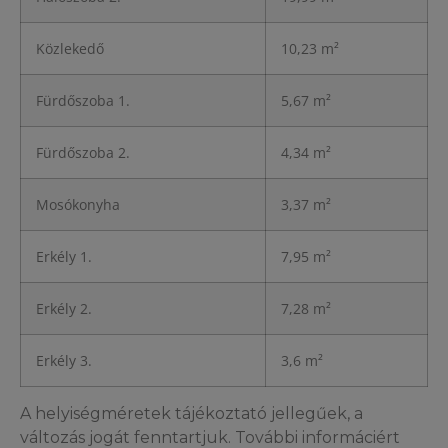
Közlekedő
10,23 m²
Fürdőszoba 1.
5,67 m²
Fürdőszoba 2.
4,34 m²
Mosókonyha
3,37 m²
Erkély 1.
7,95 m²
Erkély 2.
7,28 m²
Erkély 3.
3,6 m²
A helyiségméretek tájékoztató jellegűek, a
változás jogát fenntartjuk. További informáciért