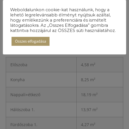
Weboldalunkon cookie-kat használunk, hogy a
lehető legrelevánsabb élményt nyújtsuk azáltal,
hogy emlékezünk a preferenciáira és ismételt
látogatásokra. Az „Összes Elfogadása” gombra
kattintva hozzájárul az ÖSSZES süti használatához.
A lakás
Összes elfogadása
részletei
Előszoba
4,58 m²
Konyha
8,25 m²
Nappali+étkező
18,19 m²
Hálószoba 1.
13,97 m²
Fürdőszoba 1.
4,27 m²