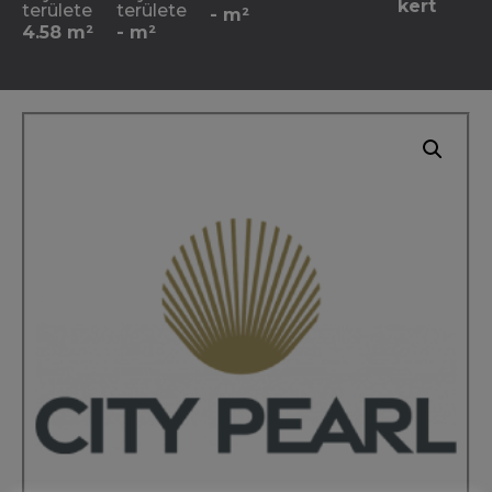
kert
területe
területe
- m²
4.58 m²
- m²