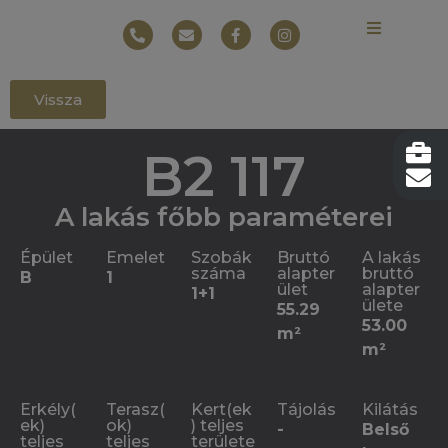
Vissza
B2 117
A lakás főbb paraméterei
Épület
Emelet
Szobák
Bruttó
A lakás
száma
alapter
bruttó
B
1
ület
alapter
1+1
ülete
55.29
53.00
m²
m²
Erkély(
Terasz(
Kert(ek
Tájolás
Kilátás
ek)
ok)
) teljes
-
Belső
teljes
teljes
területe