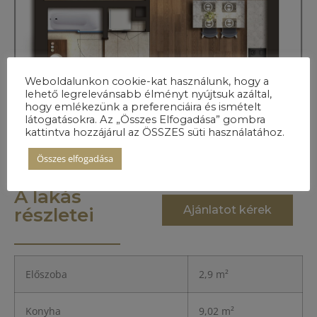
Weboldalunkon cookie-kat használunk, hogy a
lehető legrelevánsabb élményt nyújtsuk azáltal,
hogy emlékezünk a preferenciáira és ismételt
látogatásokra. Az „Összes Elfogadása” gombra
kattintva hozzájárul az ÖSSZES süti használatához.
Összes elfogadása
A lakás
Ajánlatot kérek
részletei
Előszoba
2,9 m²
Konyha
9,02 m²