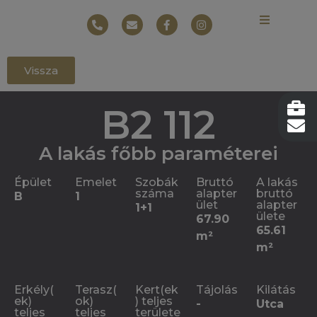
Vissza
B2 112
A lakás főbb paraméterei
Épület
Emelet
Szobák
Bruttó
A lakás
száma
alapter
bruttó
B
1
ület
alapter
1+1
ülete
67.90
65.61
m²
m²
Erkély(
Terasz(
Kert(ek
Tájolás
Kilátás
ek)
ok)
) teljes
-
Utca
teljes
teljes
területe