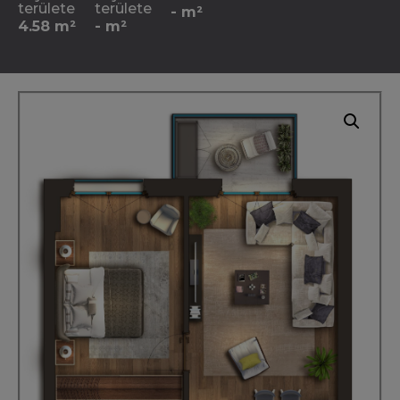
területe
területe
- m²
4.58 m²
- m²