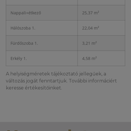
Nappali+étkező
25,37 m²
Hálószoba 1.
22,04 m²
Fürdőszoba 1.
3,21 m²
Erkély 1.
4,58 m²
A helyiségméretek tájékoztató jellegűek, a
változás jogát fenntartjuk. További informáciért
keresse értékesítőinket.