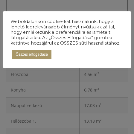
Weboldalunkon cookie-kat használunk, hogy a
lehető legrelevánsabb élményt nyújtsuk azáltal,
hogy emlékezünk a preferenciáira és ismételt
látogatásokra. Az „Összes Elfogadása” gombra
kattintva hozzájárul az ÖSSZES süti használatához.
A lakás
részletei
Összes elfogadása
Előszoba
4,56 m²
Konyha
6,78 m²
Nappali+étkező
17,03 m²
Hálószoba 1.
13,18 m²