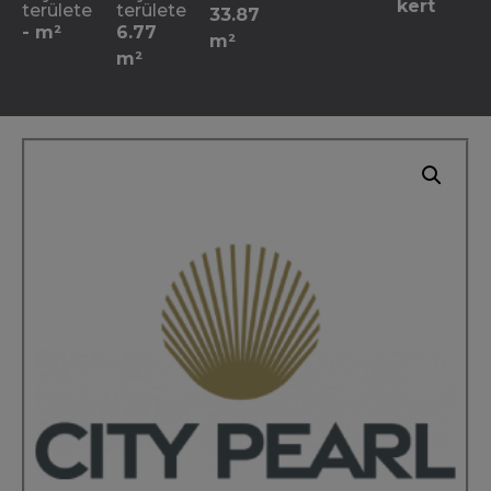
kert
területe
területe
33.87
- m²
6.77
m²
m²