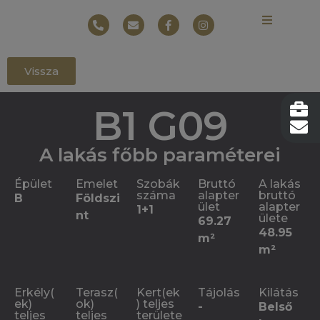
Vissza
B1 G09
A lakás főbb paraméterei
Épület
Emelet
Szobák
Bruttó
A lakás
száma
alapter
bruttó
B
Földszi
ület
alapter
1+1
nt
ülete
69.27
48.95
m²
m²
Erkély(
Terasz(
Kert(ek
Tájolás
Kilátás
ek)
ok)
) teljes
-
Belső
teljes
teljes
területe