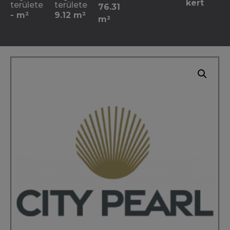
kert
területe
területe
76.31
- m²
9.12 m²
m²