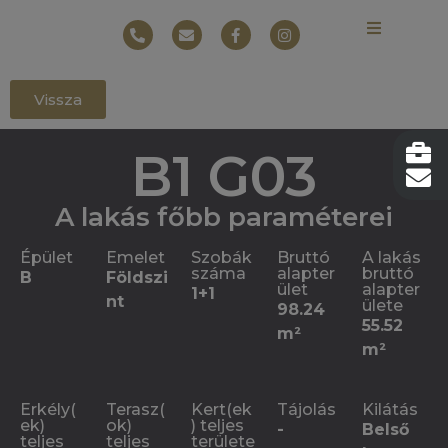
Vissza
B1 G03
A lakás főbb paraméterei
Épület
Emelet
Szobák
Bruttó
A lakás
száma
alapter
bruttó
B
Földszi
ület
alapter
1+1
nt
ülete
98.24
55.52
m²
m²
Erkély(
Terasz(
Kert(ek
Tájolás
Kilátás
ek)
ok)
) teljes
-
Belső
teljes
teljes
területe