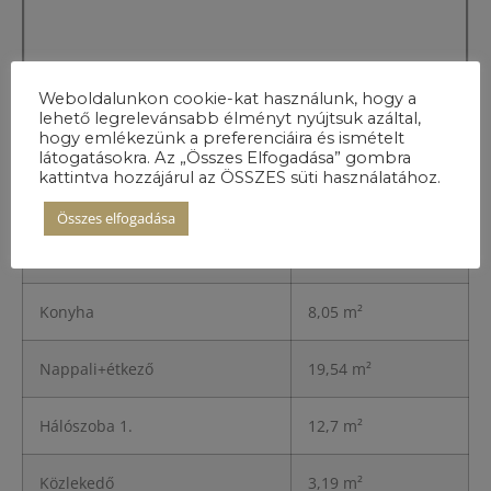
Weboldalunkon cookie-kat használunk, hogy a
lehető legrelevánsabb élményt nyújtsuk azáltal,
hogy emlékezünk a preferenciáira és ismételt
A lakás
látogatásokra. Az „Összes Elfogadása” gombra
részletei
kattintva hozzájárul az ÖSSZES süti használatához.
Összes elfogadása
Előszoba
3,36 m²
Konyha
8,05 m²
Nappali+étkező
19,54 m²
Hálószoba 1.
12,7 m²
Közlekedő
3,19 m²