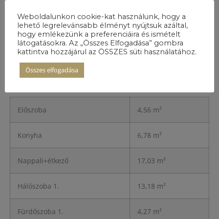
Weboldalunkon cookie-kat használunk, hogy a
lehető legrelevánsabb élményt nyújtsuk azáltal,
hogy emlékezünk a preferenciáira és ismételt
látogatásokra. Az „Összes Elfogadása” gombra
kattintva hozzájárul az ÖSSZES süti használatához.
A lakás
Összes elfogadása
részletei
Előszoba
4,56 m²
Konyha
6,78 m²
Nappali+étkező
17,03 m²
Hálószoba 1.
13,18 m²
Fürdőszoba 1.
4,27 m²