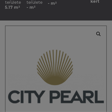
kert
területe
területe
- m²
5.17 m²
- m²