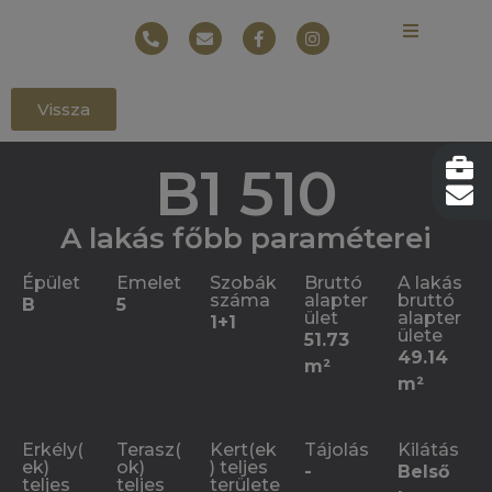
Vissza
B1 510
A lakás főbb paraméterei
Épület
Emelet
Szobák
Bruttó
A lakás
száma
alapter
bruttó
B
5
ület
alapter
1+1
ülete
51.73
49.14
m²
m²
Erkély(
Terasz(
Kert(ek
Tájolás
Kilátás
ek)
ok)
) teljes
-
Belső
teljes
teljes
területe