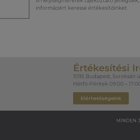
A helyiségméretek tájékoztató jellegűek, 
informáciért keresse értékesítőinket.
Értékesítési I
1095 Budapest, Soroksári ú
Hétfő-Péntek 09:00 – 17:0
Elérhetőségeink
MINDEN J