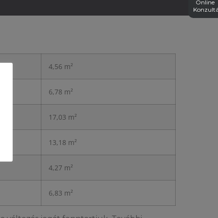
Online
Konzultá
4,56 m²
6,78 m²
17,03 m²
13,18 m²
4,27 m²
6,83 m²