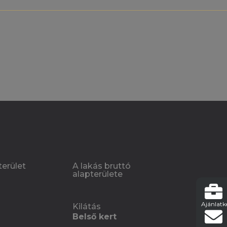
terület
A lakás bruttó
alapterülete
Ajánlatk
Kilátás
Belső kert