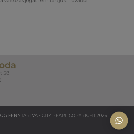
a változás jogát fenntartjuk. További
roda
t 58.
0
OG FENNTARTVA - CITY PEARL COPYRIGHT 2026