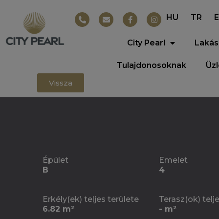
HU
TR
City Pearl
Lakás
Tulajdonosoknak
Üz
Vissza
Épület
Emelet
B
4
Erkély(ek) teljes területe
Terasz(ok) telj
6.82 m²
- m²