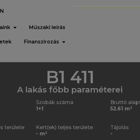
EN
aink
Műszaki leírás
letek
Finanszírozás
B1 411
A lakás főbb paraméterei
Szobák száma
Bruttó alap
1+1
52.61 m²
es területe
Kert(ek) teljes területe
Tájolás
- m²
-