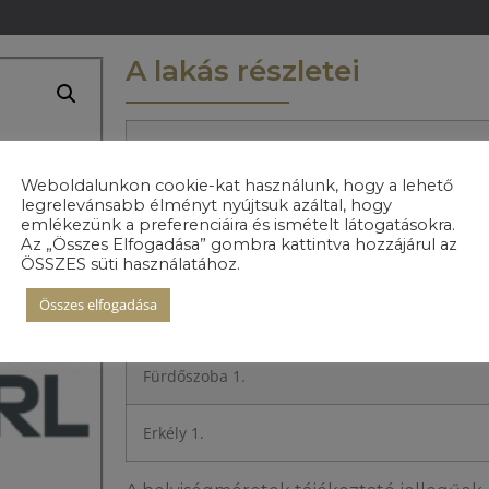
A lakás részletei
Előszoba
Weboldalunkon cookie-kat használunk, hogy a lehető
legrelevánsabb élményt nyújtsuk azáltal, hogy
Konyha
emlékezünk a preferenciáira és ismételt látogatásokra.
Az „Összes Elfogadása” gombra kattintva hozzájárul az
Nappali+étkező
ÖSSZES süti használatához.
Összes elfogadása
Hálószoba 1.
Fürdőszoba 1.
Erkély 1.