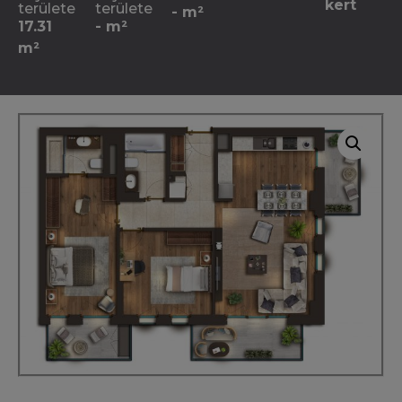
kert
területe
területe
- m²
17.31
- m²
m²