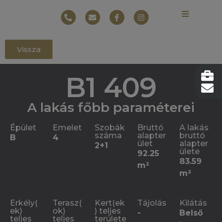
Vissza
B1 409
A lakás főbb paraméterei
Épület
Emelet
Szobák
Bruttó
A lakás
száma
alapter
bruttó
B
4
ület
alapter
2+1
ülete
92.25
83.59
m²
m²
Erkély(
Terasz(
Kert(ek
Tájolás
Kilátás
ek)
ok)
) teljes
-
Belső
teljes
teljes
területe