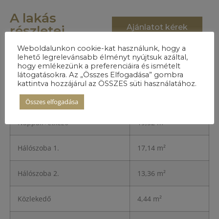
A lakás
Ajánlatot kérek
részletei
Weboldalunkon cookie-kat használunk, hogy a
lehető legrelevánsabb élményt nyújtsuk azáltal,
hogy emlékezünk a preferenciáira és ismételt
Előszoba
5,13 m²
látogatásokra. Az „Összes Elfogadása” gombra
kattintva hozzájárul az ÖSSZES süti használatához.
Konyha
10,44 m²
Összes elfogadása
Nappali+étkező
19,52 m²
Hálószoba 1.
17,14 m²
Hálószoba 2.
13,36 m²
Közlekedő
4,44 m²