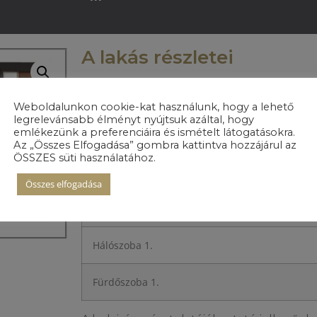
A lakás részletei
Weboldalunkon cookie-kat használunk, hogy a lehető
legrelevánsabb élményt nyújtsuk azáltal, hogy
emlékezünk a preferenciáira és ismételt látogatásokra.
Előszoba
Az „Összes Elfogadása” gombra kattintva hozzájárul az
ÖSSZES süti használatához.
Konyha
Összes elfogadása
Nappali+étkező
Hálószoba 1.
Fürdőszoba 1.