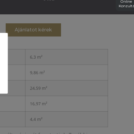
Online
Konzultá
Ajánlatot kérek
6,3 m²
9,86 m²
24,59 m²
16,97 m²
4,4 m²