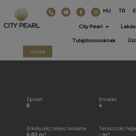
HU
TR
City Pearl
Lakás
Tulajdonosoknak
Üz
Vissza
Épület
Emelet
B
4
Erkély(ek) teljes területe
Terasz(ok) telj
6.83 m²
- m²