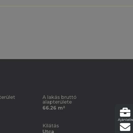
terület
A lakás bruttó
alapterülete
66.26 m²
Ajánlatk
Kilátás
Utca