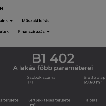
EN
aink
Műszaki leírás
letek
Finanszírozás
B1 402
A lakás főbb paraméterei
Szobák száma
Bruttó alap
1+1
69.68 m²
es területe
Kert(ek) teljes területe
Tájolás
- m²
-