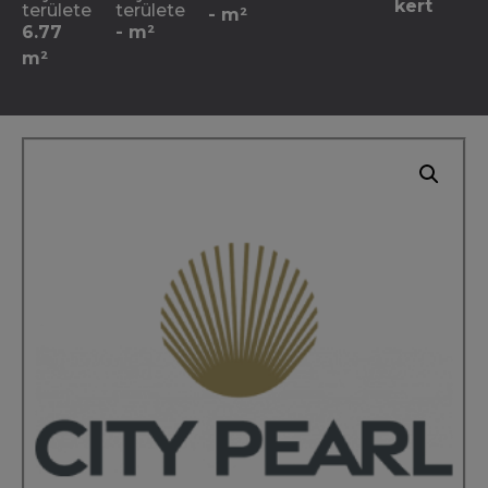
kert
területe
területe
- m²
6.77
- m²
m²