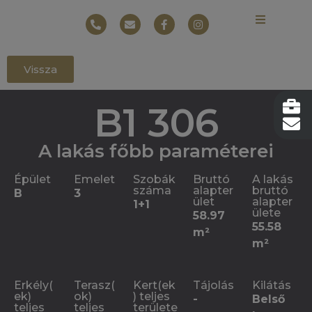
Vissza
B1 306
A lakás főbb paraméterei
Épület
Emelet
Szobák
Bruttó
A lakás
száma
alapter
bruttó
B
3
ület
alapter
1+1
ülete
58.97
55.58
m²
m²
Erkély(
Terasz(
Kert(ek
Tájolás
Kilátás
ek)
ok)
) teljes
-
Belső
teljes
teljes
területe