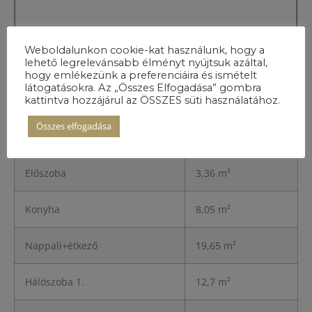
Weboldalunkon cookie-kat használunk, hogy a
lehető legrelevánsabb élményt nyújtsuk azáltal,
hogy emlékezünk a preferenciáira és ismételt
látogatásokra. Az „Összes Elfogadása” gombra
kattintva hozzájárul az ÖSSZES süti használatához.
A lakás
részletei
Összes elfogadása
Előszoba
3,36 m²
Konyha
8,05 m²
Nappali+étkező
19,65 m²
Hálószoba 1.
12,7 m²