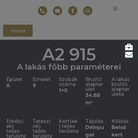
Vissza
A2 915
A lakás főbb paraméterei
Épület
Emelet
Szobák
Bruttó
A lakás
száma
alapter
bruttó
A
9
ület
alapter
1+0
ülete
34.88
m²
Erkély(
Terasz(
Kert(ek
Tájolás
Kilátás
ek)
ok)
) teljes
Délnyu
Belső
teljes
teljes
területe
gat
kert
területe
területe