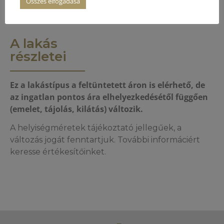
Összes elfogadása
A lakás
részletei
Ez a lakástípus a feltüntetett áron is elérhető, de
az ingatlan pontos ára elhelyezkedésétől függően
(emelet, tájolás, kilátás) változik.
A helyiségméretek tájékoztató jellegűek, a
változás jogát fenntartjuk. További informáciért
keresse értékesítőinket.