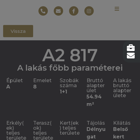
Vissza
A2 817
A lakás főbb paraméterei
Épület
Emelet
Szobák
Bruttó
A lakás
száma
alapter
bruttó
A
8
ület
alapter
1+1
ülete
54.94
m²
Erkély(
Terasz(
Kert(ek
Tájolás
Kilátás
ek)
ok)
) teljes
Délnyu
Belső
teljes
teljes
területe
gat
kert
területe
területe