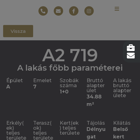
Vissza
A2 719
A lakás főbb paraméterei
Épület
Emelet
Szobák
Bruttó
A lakás
száma
alapter
bruttó
A
7
ület
alapter
1+0
ülete
34.88
m²
Erkély(
Terasz(
Kert(ek
Tájolás
Kilátás
ek)
ok)
) teljes
Délnyu
Belső
teljes
teljes
területe
gat
kert
területe
területe