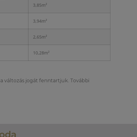
3,85m²
3,94m²
2,65m²
10,28m²
a változás jogát fenntartjuk. További
roda