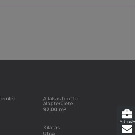
terület
A lakás bruttó
alapterülete
92.00 m²
Ajánlatk
Kilátás
Utca