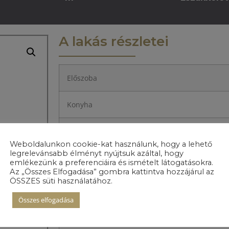
A lakás részletei
Előszoba
Konyha
Nappali+Étkező
Weboldalunkon cookie-kat használunk, hogy a lehető
legrelevánsabb élményt nyújtsuk azáltal, hogy
Hálószoba 1.
emlékezünk a preferenciáira és ismételt látogatásokra.
Az „Összes Elfogadása” gombra kattintva hozzájárul az
ÖSSZES süti használatához.
Hálószoba 2.
Összes elfogadása
Közlekedő