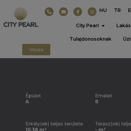
HU
TR
City Pearl
Lakás
Tulajdonosoknak
Üz
Vissza
Épület
Emelet
A
8
Erkély(ek) teljes területe
Terasz(ok) telj
10.38 m²
- m²