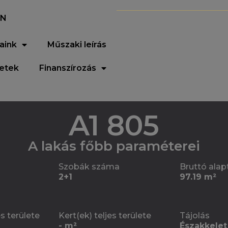
EN
aink
Műszaki leírás
letek
Finanszírozás
A1 805
A lakás főbb paraméterei
Szobák száma
Bruttó alap
2+1
97.19 m²
es területe
Kert(ek) teljes területe
Tájolás
- m²
Északkelet