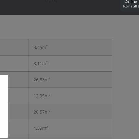
Online
Konzultá
3,45m²
8,11m²
26,83m²
12,95m²
20,57m²
4,59m²