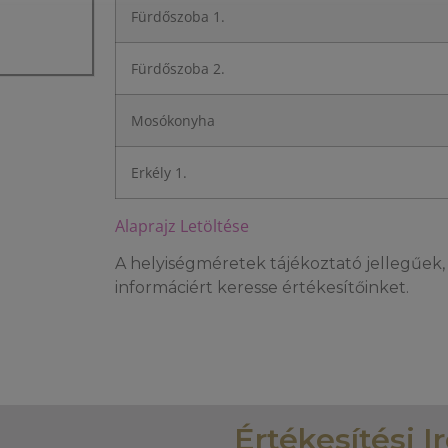
Fürdőszoba 1.
Fürdőszoba 2.
Mosókonyha
Erkély 1.
Alaprajz Letöltése
A helyiségméretek tájékoztató jellegűek, 
informáciért keresse értékesítőinket.
Értékesítési I