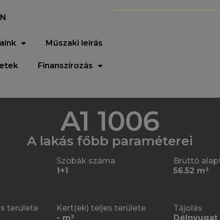
EN
aink
Műszaki leírás
letek
Finanszírozás
A1 1006
A lakás főbb paraméterei
Szobák száma
Bruttó alap
1+1
56.52 m²
es területe
Kert(ek) teljes területe
Tájolás
- m²
Délnyugat