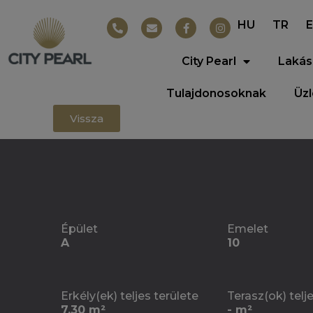
HU
TR
City Pearl
Lakás
Tulajdonosoknak
Üz
Vissza
Épület
Emelet
A
10
Erkély(ek) teljes területe
Terasz(ok) telj
7.30 m²
- m²