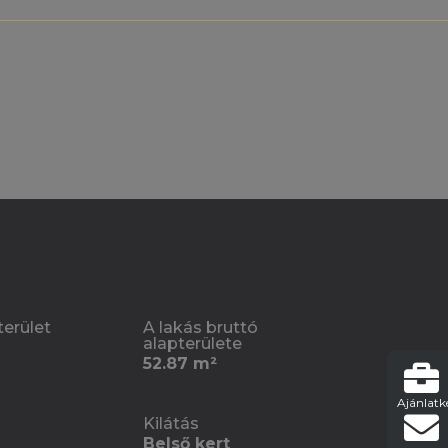
terület
A lakás bruttó
alapterülete
52.87 m²
Ajánlatk
Kilátás
Belső kert