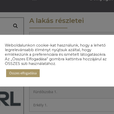
A lakás részletei
Előszoba
Weboldalunkon cookie-kat használunk, hogy a lehető
legrelevánsabb élményt nyújtsuk azáltal, hogy
Konyha
emlékezünk a preferenciáira és ismételt látogatásokra.
Az „Összes Elfogadása” gombra kattintva hozzájárul az
ÖSSZES süti használatához.
Nappali+Étkező
Összes elfogadása
Hálószoba 1.
Fürdőszoba 1.
Erkély 1.