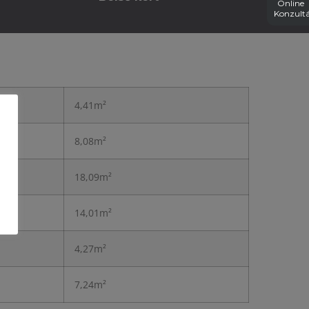
Online
Konzultá
4,41m²
8,08m²
18,09m²
14,01m²
4,27m²
7,24m²