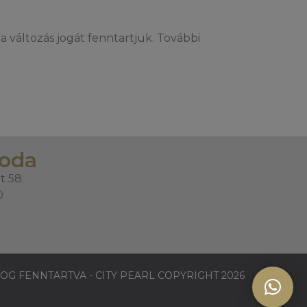
a változás jogát fenntartjuk. További
roda
t 58.
0
OG FENNTARTVA - CITY PEARL COPYRIGHT 2026