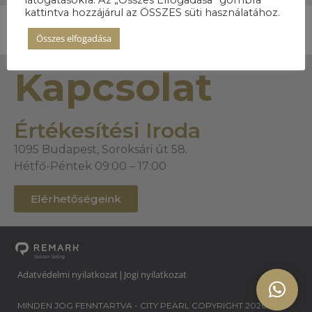
kattintva hozzájárul az ÖSSZES süti használatához.
Összes elfogadása
Kapcsolat
Értékesítési Iroda
1095 Budapest, Soroksári út 58.
Hétfő-Péntek 09:00 – 17:00
Elérhetőségeink
Adatvédelmi nyilatkozat
Jogi nyilatkozat
|
MINDEN JOG FENNTARTVA - CITY PEARL COPYRIGHT 2026