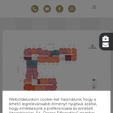
Weboldalunkon cookie-kat használunk, hogy a
lehető legrelevánsabb élményt nyújtsuk azáltal,
hogy emlékezünk a preferenciáira és ismételt
látogatásokra. Az „Összes Elfogadása” gombra