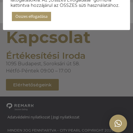
kattintva hozzájárul az ÖSSZES süti használatához.
Összes elfogadása
Kapcsolat
Értékesítési Iroda
1095 Budapest, Soroksári út 58.
Hétfő-Péntek 09:00 – 17:00
Elérhetőségeink
Adatvédelmi nyilatkozat
Jogi nyilatkozat
|
MINDEN JOG FENNTARTVA - CITY PEARL COPYRIGHT 2026