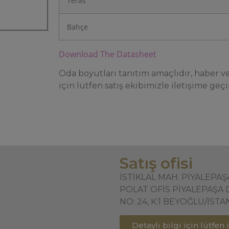
Teras
Bahçe
Download The Datasheet
Oda boyutları tanıtım amaçlıdır, haber ver
için lütfen satış ekibimizle iletişime geçi
Satış ofisi
İSTİKLAL MAH. PİYALEPA
POLAT OFİS PİYALEPAŞA 
NO: 24, K:1 BEYOĞLU/İST
Detaylı bilgi için lütfen