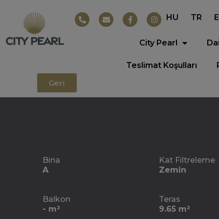
HU
TR
City Pearl
Da
Teslimat Koşulları
Geri
Bina
Kat Filtreleme
A
Zemin
Balkon
Teras
- m²
9.65 m²