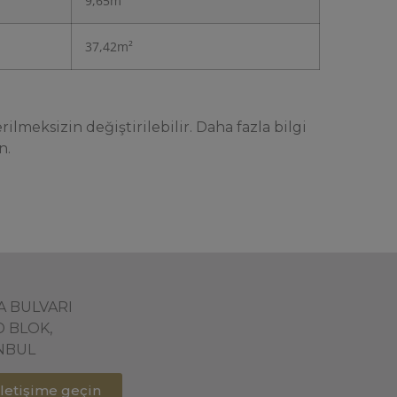
9,65m²
37,42m²
ilmeksizin değiştirilebilir. Daha fazla bilgi
n.
ŞA BULVARI
D BLOK,
ANBUL
 iletişime geçin