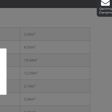
Çevrimiç
Danışm
3,36m²
8,05m²
19,54m²
12,59m²
3,19m²
5,06m²