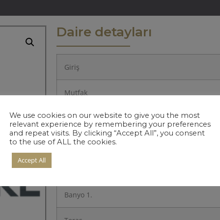
Daire detayları
Giriş
Mutfak
We use cookies on our website to give you the most
Salon
relevant experience by remembering your preferences
and repeat visits. By clicking “Accept All”, you consent
to the use of ALL the cookies.
Yatak Odası 1.
Accept All
Hol
Banyo 1.