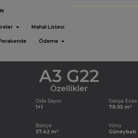
EN
ireler
Mahal Listesi
Perakende
Ödeme
A3 G22
Özellikler
Oda Sayısı
Satışa Esas
1+1
78.95 m²
Bahçe
Yönü
37.42 m²
Güneybatı