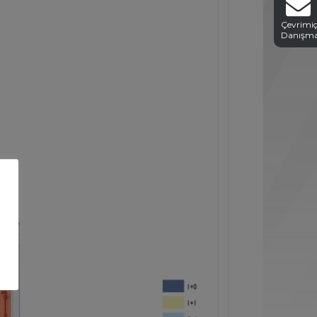
Çevrimiç
Danışm