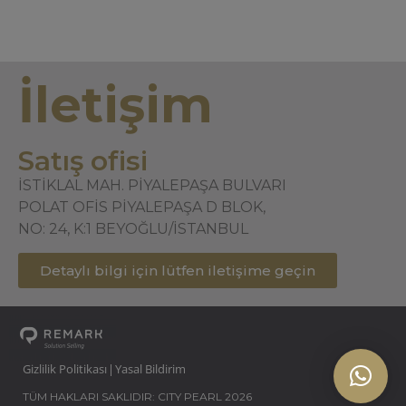
İletişim
Satış ofisi
İSTİKLAL MAH. PİYALEPAŞA BULVARI
POLAT OFİS PİYALEPAŞA D BLOK,
NO: 24, K:1 BEYOĞLU/İSTANBUL
Detaylı bilgi için lütfen iletişime geçin
Gizlilik Politikası
Yasal Bildirim
|
TÜM HAKLARI SAKLIDIR: CITY PEARL 2026