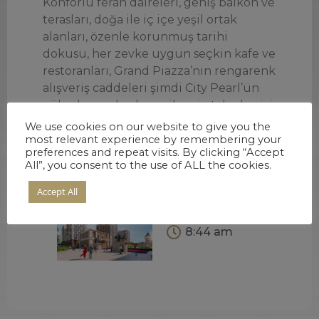
Konforlu ferah daireleri, geniş balkon ve
terasları, doğa ile iç içe yeşil ortak
alanları, özenle korunmuş tarihi
dokusu, her zevke uygun seçkin kafe ve
restoranları, Grand Piazza’nın rengarenk
alışveriş caddeleri şimdi City Pearl’ün
yükselmeye başlayan ikinci etabıyla, sizi
de bekliyor.
We use cookies on our website to give you the
most relevant experience by remembering your
yeni evinizi keşfedin
Siz de hemen gelin,
.
preferences and repeat visits. By clicking “Accept
All”, you consent to the use of ALL the cookies.
Accept All
2022 Eylül 20
8:44 am