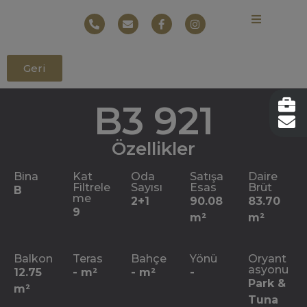
Geri
B3 921
Özellikler
Bina
Kat
Oda
Satışa
Daire
Filtrele
Sayısı
Esas
Brüt
B
me
2+1
90.08
83.70
9
m²
m²
Balkon
Teras
Bahçe
Yönü
Oryant
asyonu
12.75
- m²
- m²
-
Park & ​​
m²
Tuna