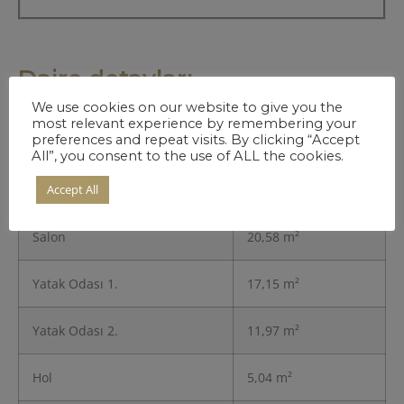
Daire detayları
We use cookies on our website to give you the
most relevant experience by remembering your
preferences and repeat visits. By clicking “Accept
Giriş
4,88 m²
All”, you consent to the use of ALL the cookies.
Accept All
Mutfak
10,34 m²
Salon
20,58 m²
Yatak Odası 1.
17,15 m²
Yatak Odası 2.
11,97 m²
Hol
5,04 m²