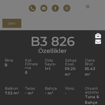
Geri
B3 826
Özellikler
Bina
Kat
Oda
Satışa
Daire
Filtrele
Sayısı
Esas
Brüt
B
me
1+1
59.20
55.43
8
m²
m²
Balkon
Teras
Bahçe
Yönü
Oryant
asyonu
7.53 m²
- m²
- m²
-
​​Tuna &
Bahçe