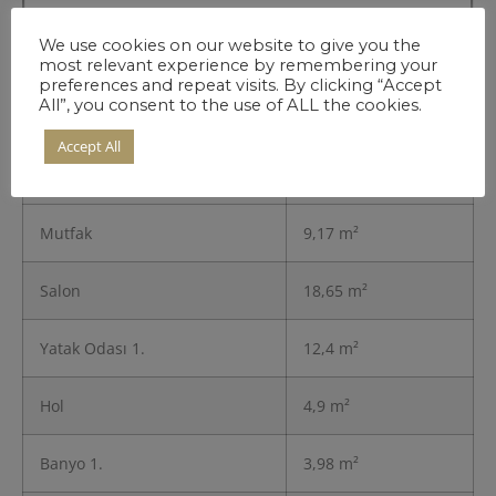
We use cookies on our website to give you the
most relevant experience by remembering your
preferences and repeat visits. By clicking “Accept
Daire detayları
All”, you consent to the use of ALL the cookies.
Accept All
Giriş
3,32 m²
Mutfak
9,17 m²
Salon
18,65 m²
Yatak Odası 1.
12,4 m²
Hol
4,9 m²
Banyo 1.
3,98 m²