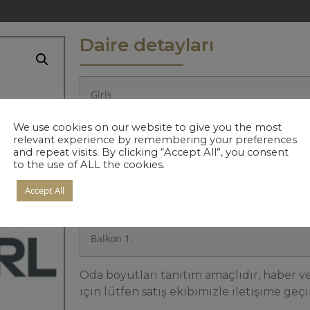
Daire detayları
Giriş
We use cookies on our website to give you the most
Mutfak
relevant experience by remembering your preferences
and repeat visits. By clicking “Accept All”, you consent
to the use of ALL the cookies.
Salon
Accept All
Banyo 1.
Balkon 1.
Oda boyutları tanıtım amaçlıdır, haber ver
için lütfen satış ekibimizle iletişime geçi