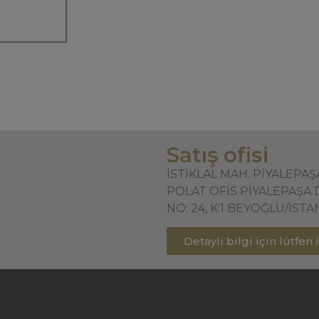
Satış ofisi
İSTİKLAL MAH. PİYALEPA
POLAT OFİS PİYALEPAŞA 
NO: 24, K:1 BEYOĞLU/İST
Detaylı bilgi için lütfen