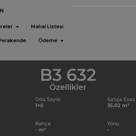
EN
ireler
Mahal Listesi
Perakende
Ödeme
B3 632
Özellikler
Oda Sayısı
Satışa Esas
1+0
35.02 m²
Bahçe
Yönü
- m²
-