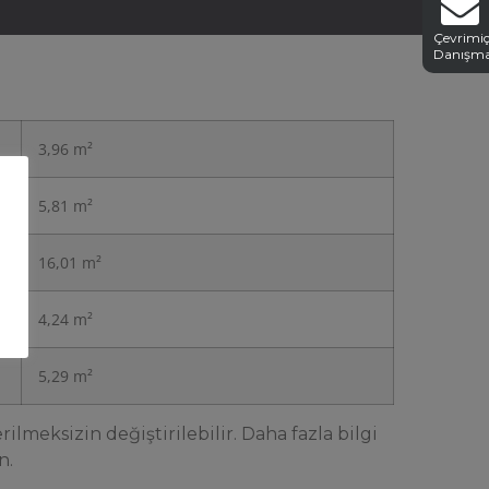
Çevrimiç
Danışm
3,96 m²
5,81 m²
16,01 m²
4,24 m²
5,29 m²
ilmeksizin değiştirilebilir. Daha fazla bilgi
n.