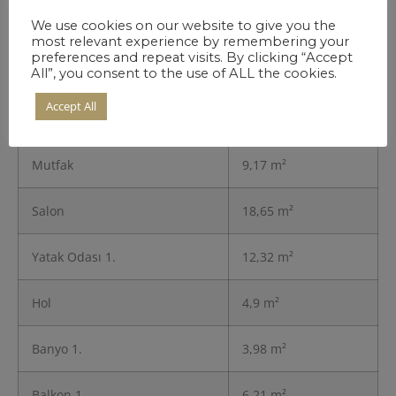
We use cookies on our website to give you the
most relevant experience by remembering your
Daire detayları
preferences and repeat visits. By clicking “Accept
All”, you consent to the use of ALL the cookies.
Accept All
Giriş
3,32 m²
Mutfak
9,17 m²
Salon
18,65 m²
Yatak Odası 1.
12,32 m²
Hol
4,9 m²
Banyo 1.
3,98 m²
Balkon 1.
6,21 m²