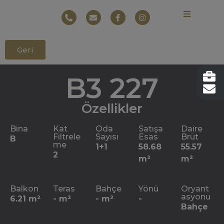
Geri
B3 227
Özellikler
Bina
Kat
Oda
Satışa
Daire
Filtrele
Sayısı
Esas
Brüt
B
me
1+1
58.68
55.57
2
m²
m²
Balkon
Teras
Bahçe
Yönü
Oryant
asyonu
6.21 m²
- m²
- m²
-
Bahçe