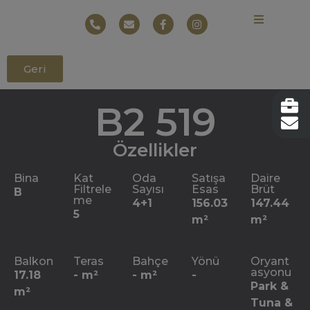
Geri
B2 519
Özellikler
Bina
Kat
Oda
Satışa
Daire
Filtrele
Sayısı
Esas
Brüt
B
me
4+1
156.03
147.44
5
m²
m²
Balkon
Teras
Bahçe
Yönü
Oryant
asyonu
17.18
- m²
- m²
-
Park & ​​
m²
Tuna &