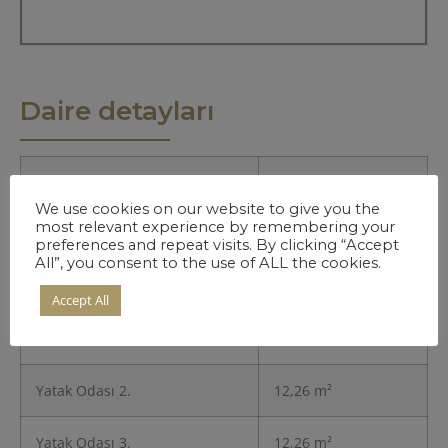
Daire detayları
Giriş
7,44 m²
We use cookies on our website to give you the
most relevant experience by remembering your
Mutfak
21,79 m²
preferences and repeat visits. By clicking “Accept
All”, you consent to the use of ALL the cookies.
Salon
21,87 m²
Accept All
Yatak Odası 1.
21,79 m²
Yatak Odası 2.
12,26 m²
Yatak Odası 3.
12,26 m²