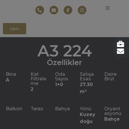
Geri
A3 224
Özellikler
Bina
Kat
Oda
Satışa
Daire
Filtrele
Sayısı
Esas
Brüt
A
me
1+0
27.30
2
m²
Balkon
Teras
Bahçe
Yönü
Oryant
asyonu
Kuzey
Bahçe
doğu