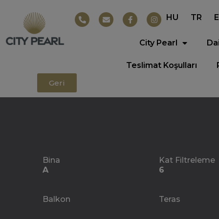
HU
TR
City Pearl
Da
Teslimat Koşulları
Geri
Bina
Kat Filtreleme
A
6
Balkon
Teras