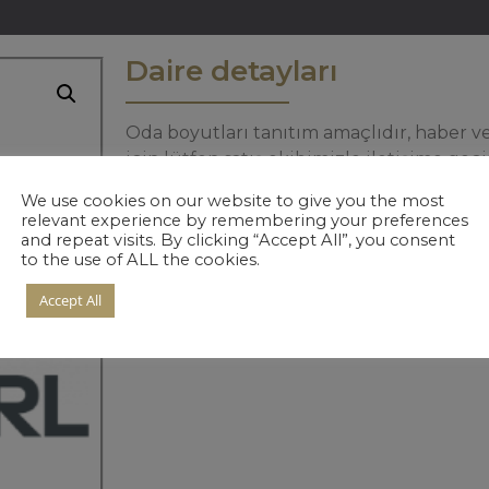
Daire detayları
Oda boyutları tanıtım amaçlıdır, haber ver
için lütfen satış ekibimizle iletişime geçi
We use cookies on our website to give you the most
relevant experience by remembering your preferences
and repeat visits. By clicking “Accept All”, you consent
to the use of ALL the cookies.
Accept All