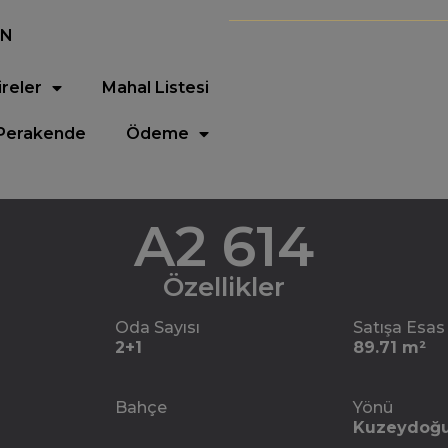
EN
ireler
Mahal Listesi
Perakende
Ödeme
A2 614
Özellikler
Oda Sayısı
Satışa Esas
2+1
89.71 m²
Bahçe
Yönü
Kuzeydoğ