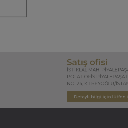
Satış ofisi
İSTİKLAL MAH. PİYALEPA
POLAT OFİS PİYALEPAŞA 
NO: 24, K:1 BEYOĞLU/İST
Detaylı bilgi için lütfen