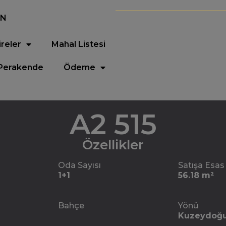
EN
ireler
Mahal Listesi
Perakende
Ödeme
A2 515
Özellikler
Oda Sayısı
Satışa Esas
1+1
56.18 m²
Bahçe
Yönü
Kuzeydoğ