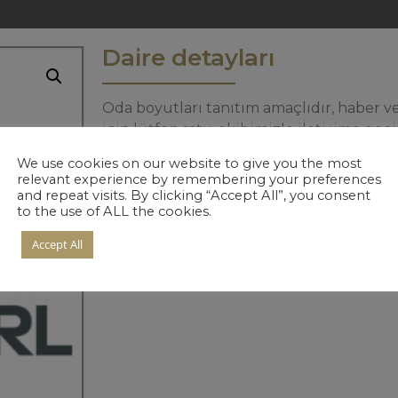
Daire detayları
Oda boyutları tanıtım amaçlıdır, haber ver
için lütfen satış ekibimizle iletişime geçi
We use cookies on our website to give you the most
relevant experience by remembering your preferences
and repeat visits. By clicking “Accept All”, you consent
to the use of ALL the cookies.
Accept All