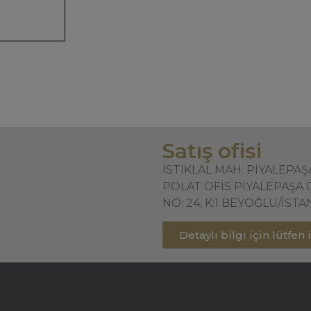
Satış ofisi
İSTİKLAL MAH. PİYALEPA
POLAT OFİS PİYALEPAŞA 
NO: 24, K:1 BEYOĞLU/İST
Detaylı bilgi için lütfen