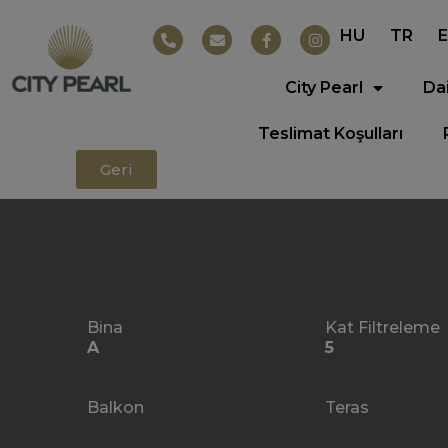
HU
TR
City Pearl
Da
Teslimat Koşulları
Geri
Bina
Kat Filtreleme
A
5
Balkon
Teras