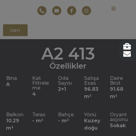
Geri
A2 413
Özellikler
Bina
Kat
Oda
Satışa
Daire
Filtrele
Sayısı
Esas
Brüt
A
me
2+1
96.83
91.68
4
m²
m²
Balkon
Teras
Bahçe
Yönü
Oryant
asyonu
10.29
- m²
- m²
Kuzey
Sokak
m²
doğu