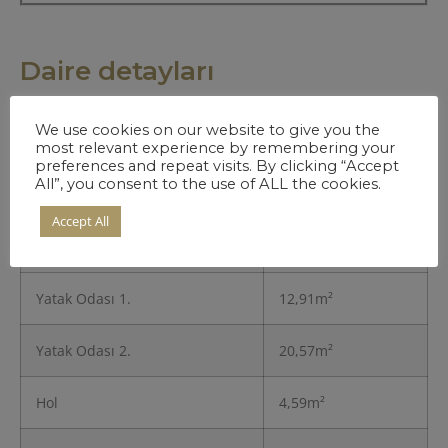
Daire detayları
We use cookies on our website to give you the
Giriş
3,45m²
most relevant experience by remembering your
preferences and repeat visits. By clicking “Accept
All”, you consent to the use of ALL the cookies.
Mutfak
8,11m²
Accept All
Salon
26,83m²
Yatak Odası 1.
12,91m²
Yatak Odası 2.
20,57m²
Hol
4,59m²