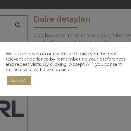
Daire detayları
Oda boyutları tanıtım amaçlıdır, haber ver
için lütfen satış ekibimizle iletişime geçi
We use cookies on our website to give you the most
relevant experience by remembering your preferences
and repeat visits. By clicking “Accept All”, you consent
to the use of ALL the cookies.
Accept All