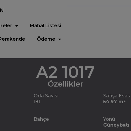
EN
ireler
Mahal Listesi
Perakende
Ödeme
A2 1017
Özellikler
Oda Sayısı
Satışa Esas
1+1
54.97 m²
Bahçe
Yönü
Güneybatı