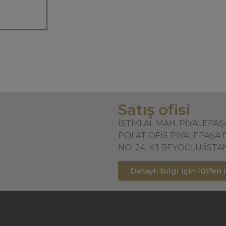
Satış ofisi
İSTİKLAL MAH. PİYALEPA
POLAT OFİS PİYALEPAŞA 
NO: 24, K:1 BEYOĞLU/İST
Detaylı bilgi için lütfen